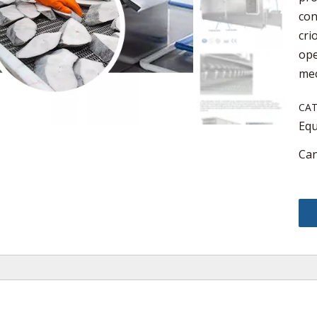
con
cri
ope
mec
CAT
Equ
Can