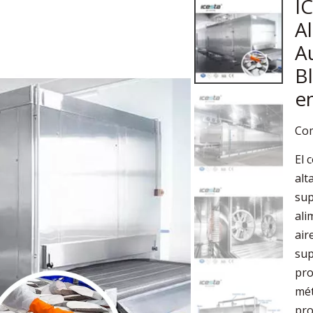
I
A
A
B
e
Com
El 
alt
sup
ali
air
sup
pro
mét
pro