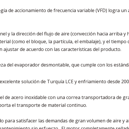
logía de accionamiento de frecuencia variable (VFD) logra 
nel y la dirección del flujo de aire (convección hacia arriba 
ial (como el bloque, la partícula, el embalaje), y el tiempo 
n ajustar de acuerdo con las características del producto.
pieza del evaporador desmontable, que cumple con los están
 excelente solución de Turquía LCE y enfriamiento desde 200
nel de acero inoxidable con una correa transportadora de gra
porta el transporte de material continuo.
do para satisfacer las demandas de gran volumen de aire y alt
 mantenimiento sin esfuerzo. El motor completamente sella