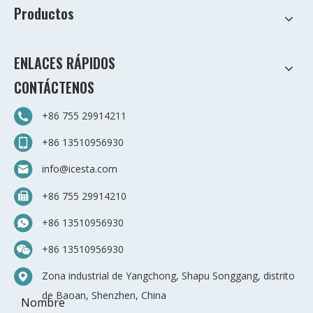
Productos
ENLACES RÁPIDOS
CONTÁCTENOS
+86 755 29914211
+86 13510956930
info@icesta.com
+86 755 29914210
+86 13510956930
+86 13510956930
Zona industrial de Yangchong, Shapu Songgang, distrito
de Baoan, Shenzhen, China
Nombre