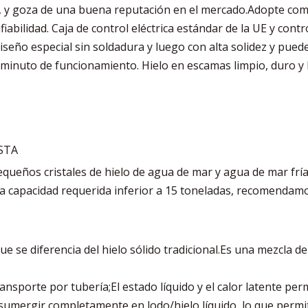
tc., y goza de una buena reputación en el mercado.Adopte c
abilidad. Caja de control eléctrica estándar de la UE y contro
ño especial sin soldadura y luego con alta solidez y puede g
minuto de funcionamiento. Hielo en escamas limpio, duro y
ESTA
equeños cristales de hielo de agua de mar y agua de mar frí
 capacidad requerida inferior a 15 toneladas, recomendamo
que se diferencia del hielo sólido tradicional.Es una mezcla 
ransporte por tubería;El estado líquido y el calor latente pe
 sumergir completamente en lodo/hielo líquido, lo que permi