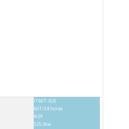
IT60T-R2E
60T/24 horas
Φ29
525.3kw