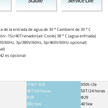
a de la entrada de agua de 30 ° Cambient de 30 ° C
n::-15c/40Trenador(air-Coole) 38 ° C (agua enfriada)
220/60Hz, 3p/380V/60Hz, 3p/460V/60Hz opcional)
al)
φ42 es opcional
IT40T-R2E
It50t-r2e
40T/24 horas
50T/24 horas
Φ29
Φ29
300.1kw
401kw