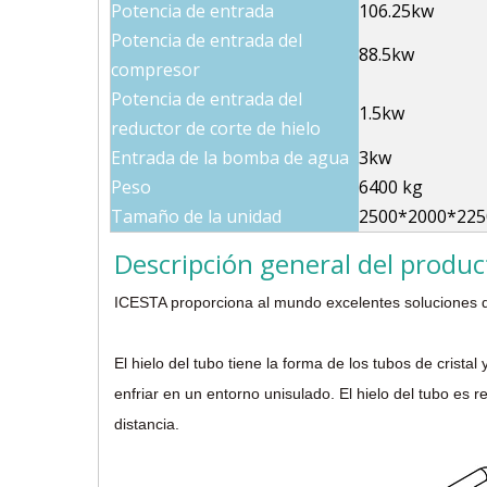
Potencia de entrada
106.25kw
Potencia de entrada del
88.5kw
compresor
Potencia de entrada del
1.5kw
reductor de corte de hielo
Entrada de la bomba de agua
3kw
Peso
6400 kg
Tamaño de la unidad
2500*2000*22
Descripción general del produc
ICESTA proporciona al mundo excelentes soluciones de
El hielo del tubo tiene la forma de los tubos de cris
enfriar en un entorno unisulado. El hielo del tubo es
distancia.