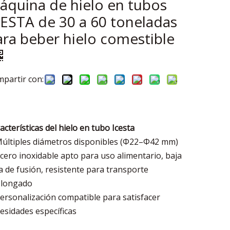
áquina de hielo en tubos
CESTA de 30 a 60 toneladas
ara beber hielo comestible
partir con:
acterísticas del hielo en tubo Icesta
Múltiples diámetros disponibles (Φ22–Φ42 mm)
Acero inoxidable apto para uso alimentario, baja
a de fusión, resistente para transporte
olongado
Personalización compatible para satisfacer
esidades específicas