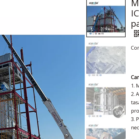
M
I
p
Com
Car
1. 
2. 
tas
pr
3. 
nec