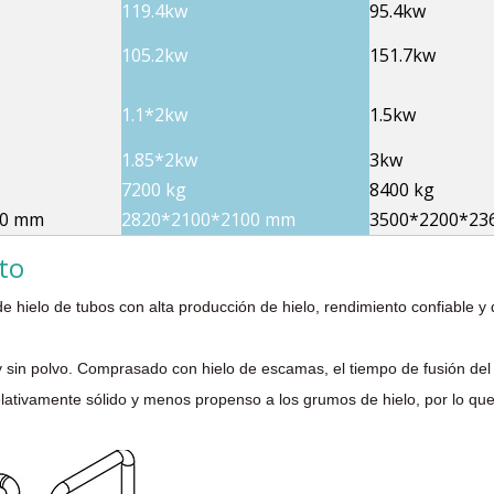
119.4kw
95.4kw
105.2kw
151.7kw
1.1*2kw
1.5kw
1.85*2kw
3kw
7200 kg
8400 kg
50 mm
2820*2100*2100 mm
3500*2200*23
to
 hielo de tubos con alta producción de hielo, rendimiento confiable y
tal y sin polvo. Comprasado con hielo de escamas, el tiempo de fusión d
 relativamente sólido y menos propenso a los grumos de hielo, por lo q