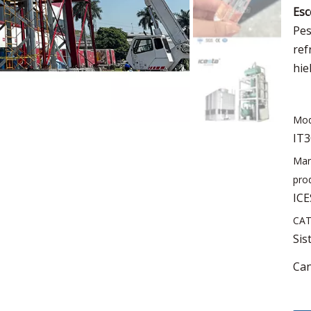
Esc
Pes
ref
hie
Mod
IT3
Mar
pro
IC
CAT
Sis
Can