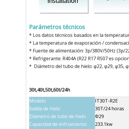
Parámetros técnicos
* Los datos técnicos basados en la temperatur
* La temperatura de evaporación / condensació
* Fuente de alimentación: 3p/380V/50Hz (3p/
* Refrigerante: R404A (R22 R17 R507 es opcion
* Diámetro del tubo de hielo: φ22, φ29, φ35, 
30t,40t,50t,60t/24h
Modelo
IT30T-R2E
Salida de hielo
30T/24 horas
Diámetro de tubo de hielo
Φ29
Capacidad de enfriamiento
233.1kw