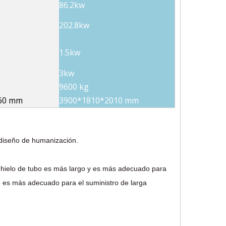
86.2kw
202.8kw
1.5kw
3kw
9600 kg
60 mm
3900*1810*2010 mm
 diseño de humanización.
el hielo de tubo es más largo y es más adecuado para
ue es más adecuado para el suministro de larga