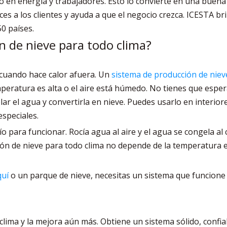
o en energía y trabajadores. Esto lo convierte en una buena
lices a los clientes y ayuda a que el negocio crezca. ICESTA
50 países.
n de nieve para todo clima?
cuando hace calor afuera. Un
sistema de producción de niev
mperatura es alta o el aire está húmedo. No tienes que esperar 
r el agua y convertirla en nieve. Puedes usarlo en interiore
especiales.
o para funcionar. Rocía agua al aire y el agua se congela al c
ión de nieve para todo clima no depende de la temperatura ex
quí
o un parque de nieve, necesitas un sistema que funcione 
lima y la mejora aún más. Obtiene un sistema sólido, confiable